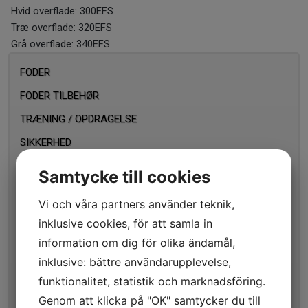
Hvid overflade: 300EFS
Træ overflade: 320EFS
Grå overflade: 340EFS
FODER
FODER TILBEHØR
TRÆNING / OPDRAGELSE
SIKKERHED
TRANSPORT / SOVE
Samtycke till cookies
HUNDE OG KATTE DØRE
Vi och våra partners använder teknik,
Husdyrs dør til stor katte og små hunde
inklusive cookies, för att samla in
Manuel luksus kattelem med 4 vejs system
information om dig för olika ändamål,
Tunnel forlænger
inklusive: bättre användarupplevelse,
Magnetisk luksus kattelem med 4 vejs låsesystem
funktionalitet, statistik och marknadsföring.
Genom att klicka på "OK" samtycker du till
Magnet nøgle til at hænge i halsbåndet til Magnetisk luksus