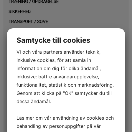
TRÆNING / OPDRAGELSE
SIKKERHED
TRANSPORT / SOVE
HUNDE OG KATTE DØRE
Samtycke till cookies
LEGETØJ
Vi och våra partners använder teknik,
Bristle Bone
inklusive cookies, för att samla in
Bouncy Bone
information om dig för olika ändamål,
Gnawhide Rings
inklusive: bättre användarupplevelse,
Waggle
funktionalitet, statistik och marknadsföring.
Chuckle
Genom att klicka på "OK" samtycker du till
Kibble nibble
dessa ändamål.
Squirrel Dude
Biscuit Bouncer
Läs mer om vår användning av cookies och
Biscuit Block
behandling av personuppgifter på vår