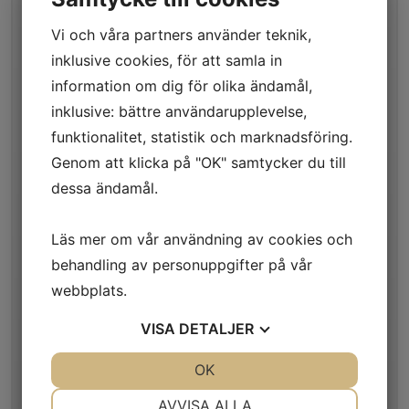
FODER
Vi och våra partners använder teknik,
FODER TILBEHØR
inklusive cookies, för att samla in
TRÆNING / OPDRAGELSE
information om dig för olika ändamål,
SIKKERHED
inklusive: bättre användarupplevelse,
TRANSPORT / SOVE
funktionalitet, statistik och marknadsföring.
Genom att klicka på "OK" samtycker du till
HUNDE OG KATTE DØRE
dessa ändamål.
LEGETØJ
PLEJEPRODUKTER
Läs mer om vår användning av cookies och
Hundebørste
behandling av personuppgifter på vår
webbplats.
Negletang med klipstop
Hundekam tætsiddendetænder
VISA
DETALJER
Hundekam med korte og lange tænder
JA
NEJ
OK
JA
NEJ
Hundekam Med tætte tænder på den ene side og større
mellemrum på den anden side
NÖDVÄNDIG
INSTÄLLNINGAR
AVVISA ALLA