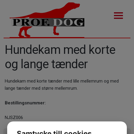
Hundekam med korte
og lange tænder
Hundekam med korte tænder med lille mellemrum og med
lange tænder med større mellemrum.
Bestillingsnummer:
NJSZ006
Samtycke till cookies