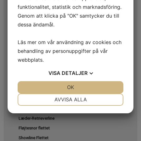
Easy walk
funktionalitet, statistik och marknadsföring.
Schweissline/føreline
Genom att klicka på "OK" samtycker du till
Schweiss halsbånd
dessa ändamål.
Dressur hundeføreline
Føreline London åben
Läs mer om vår användning av cookies och
Føreline London
behandling av personuppgifter på vår
webbplats.
Føreline Rundsyet
Dressurhalsbånd
VISA
DETALJER
Halsbånd London
JA
NEJ
OK
JA
NEJ
Ædelt Læderhalsbånd
NÖDVÄNDIG
INSTÄLLNINGAR
Lædersnor
AVVISA ALLA
Læderline
JA
NEJ
JA
NEJ
Læder-Retrieverline
MARKNADSFÖRING
STATISTIK
Fløjtesnor flettet
Showline Flettet